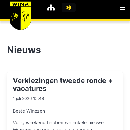
WiNA
MyWiNA
Nieuws
Career
Home
Verkiezingen tweede ronde +
Shop
Schachten
vacatures
Studie
1 juli 2026 15:49
Beste Winezen
Vorig weekend hebben we enkele nieuwe
Winezen aan ons praesidium mogen