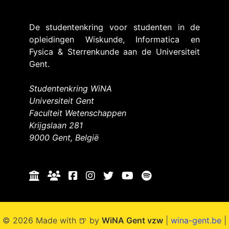
De studentenkring voor studenten in de
opleidingen Wiskunde, Informatica en
Fysica & Sterrenkunde aan de Universiteit
Gent.
Studentenkring WiNA
Universiteit Gent
Faculteit Wetenschappen
Krijgslaan 281
9000 Gent, België
© 2026 Made with 🍺 by
WiNA Gent vzw
|
wina-gent.be
|