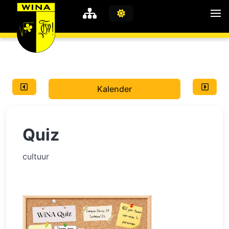
WiNA
MyWiNA
Kalender
Career
Home
Quiz
Shop
Schachten
cultuur
Studie