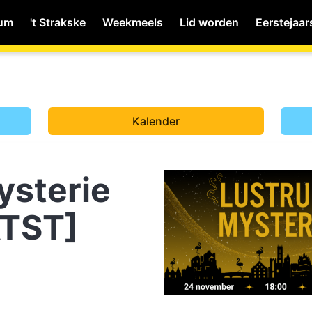
ium
't Strakske
Weekmeels
Lid worden
Eerstejaar
MyWiNA
Kalender
Home
sterie
Schachten
TST]