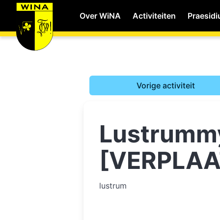
Over WiNA
Activiteiten
Praesid
WiNA
Vorige activiteit
Career
Lustrummy
Shop
[VERPLAA
Studie
lustrum