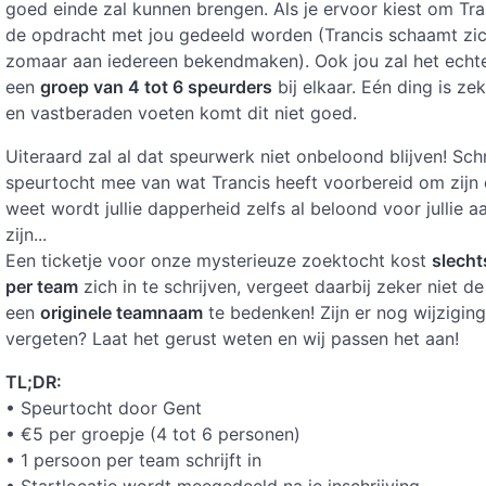
goed einde zal kunnen brengen. Als je ervoor kiest om Tra
de opdracht met jou gedeeld worden (Trancis schaamt zich
zomaar aan iedereen bekendmaken). Ook jou zal het echter
een
groep van 4 tot 6 speurders
bij elkaar. Eén ding is ze
en vastberaden voeten komt dit niet goed.
Uiteraard zal al dat speurwerk niet onbeloond blijven! Schri
speurtocht mee van wat Trancis heeft voorbereid om zijn
weet wordt jullie dapperheid zelfs al beloond voor jullie
zijn...
Een ticketje voor onze mysterieuze zoektocht kost
slecht
per team
zich in te schrijven, vergeet daarbij zeker niet 
een
originele teamnaam
te bedenken! Zijn er nog wijziginge
vergeten? Laat het gerust weten en wij passen het aan!
TL;DR:
• Speurtocht door Gent
• €5 per groepje (4 tot 6 personen)
• 1 persoon per team schrijft in