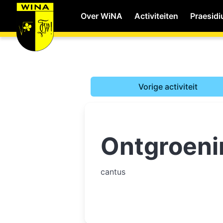
Over WiNA
Activiteiten
Praesid
WiNA
Vorige activiteit
Career
Ontgroeni
Shop
Studie
cantus