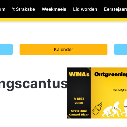
ium
't Strakske
Weekmeels
Lid worden
Eerstejaar
MyWiNA
Kalender
Home
ngscantus
Schachten