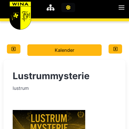
WiNA
MyWiNA
Kalender
Career
Home
Lustrummysterie
Shop
Schachten
lustrum
Studie