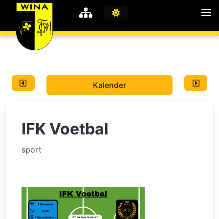
WiNA
MyWiNA
Kalender
Career
Home
IFK Voetbal
Shop
Schachten
sport
Studie