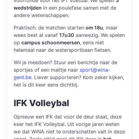
voorronde voor het IFT voetbal. We spelen
3
wedstrijden
in een poulefase samen met de
andere wetenschappen.
Praktisch: de matchen starten
om 18u
, maar
wees best al vanaf
17u30
aanwezig. We spelen
op
campus schoonmeersen
, eens niet
helemaal naar de watersportbaan fietsen.
Wil je meedoen? Stuur een berichtje naar de
sportjes of een mailtje naar
sport@wina-
gent.be
. Liever supporteren? Kom zeker kijken,
het is dit keer eens dichtbij.
IFK Volleybal
Opnieuw een IFK dat voor de deur staat, deze
keer het IFK Volleybal. Uit vorige jaren weten
we dat WiNA niet te onderschatten valt in deze
sport. Zoals altijd gaat dit IFK door in
het