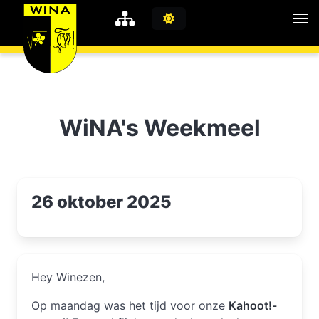
WiNA
MyWiNA
WiNA's Weekmeel
Career
Home
26 oktober 2025
Shop
Schachten
Studie
Hey Winezen,
Op maandag was het tijd voor onze
Kahoot!-