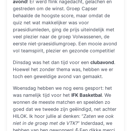
avond
! Er werd flink nagedacht, gelachen en
gestreden om de winst. Groep Capser
behaalde de hoogste score, maar omdat de
quiz net wat makkelijker was voor
praesidiumleden, ging de prijs uiteindelijk met
veel plezier naar de groep Volwassenen, de
eerste niet-praesidiumgroep. Een mooie avond
vol teamspirit, plezier en gezonde competitie!
Dinsdag was het dan tijd voor een
clubavond
.
Hoewel het zonder thema was, hebben we er
toch een geweldige avond van gemaakt.
Woensdag hebben we nog eens gesport: het
was namelijk tijd voor het
IFK Basketbal
. We
wonnen de meeste matchen en speelden zo
goed dat we tweede zijn geëindigd, net achter
HILOK. Ik hoor jullie al denken: “
Zaten we ook
niet in de groep met de VTK?
” Inderdaad, we
hebben van hen gewonnen! 💪Een dikke merci