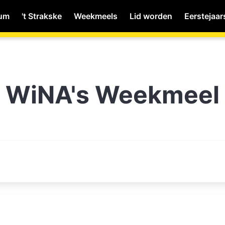
ium
't Strakske
Weekmeels
Lid worden
Eerstejaar
MyWiNA
WiNA's Weekmeel
Home
Schachten