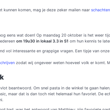
iet kunnen komen, mag je deze zeker mailen naar
schachte
 nog eens wat doen! Op maandag 20 oktober is het weer tijd
 iedereen
om 19u30 in lokaal 3.3 in S1
om hun kennis te late
d vol interessante en grappige vragen. Een tipje van onze c
schrijven
zodat wij ongeveer weten hoeveel volk er komt. M
ek
lot beantwoord. Om snel pasta in de winkel te gaan halen, 
asic, maar dat is dan toch niet helemaal hun favoriet. De ec
i.
rd had, was het antwoord van Matthieu: zijn favoriete past