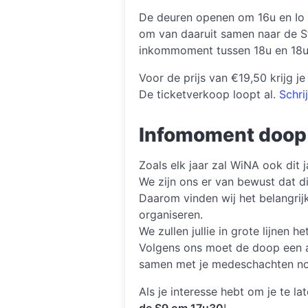
De deuren openen om 16u en Io 
om van daaruit samen naar de Sta
inkommoment tussen 18u en 18u1
Voor de prijs van €19,50 krijg j
De ticketverkoop loopt al.
Schrij
Infomoment doop
Zoals elk jaar zal WiNA ook dit 
We zijn ons er van bewust dat di
Daarom vinden wij het belangrijk
organiseren.
We zullen jullie in grote lijnen
Volgens ons moet de doop een ac
samen met je medeschachten nog 
Als je interesse hebt om je te l
de S9 om 17u30
!