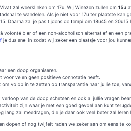
Vivat zal weerklinken om 17u. Wij Winezen zullen om
15u
a
dshal te wandelen. Als je niet voor 17u ter plaatste kan g
5. Daarna zal je pas tijdens de tempi om 18u45 en 20u15
e à volonté bier of een non-alcoholisch alternatief en een p
f
je dus snel in zodat wij zeker een plaatsje voor jou kunne
jaar een doop organiseren.
t voor velen geen positieve connotatie heeft.
 om volop in te zetten op transparantie naar jullie toe, va
 het verloop van de doop schetsen en ook al jullie vragen be
tiviteit zijn waar je met een goed gevoel aan kunt terugde
lang zal meedragen, die je daar ook veel beter zal leren
aten dopen of nog twijfelt raden we zeker aan om eens te k