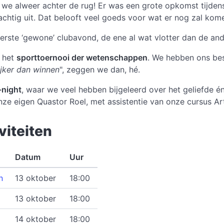
we alweer achter de rug! Er was een grote opkomst tijde
achtig uit. Dat belooft veel goeds voor wat er nog zal komen
rste ‘gewone’ clubavond, de ene al wat vlotter dan de and
r het
sporttoernooi der wetenschappen
. We hebben ons bes
jker dan winnen
", zeggen we dan, hé.
-night
, waar we veel hebben bijgeleerd over het geliefde
nze eigen Quastor Roel, met assistentie van onze cursus Ar
iteiten
Datum
Uur
n
13 oktober
18:00
13 oktober
18:00
14 oktober
18:00