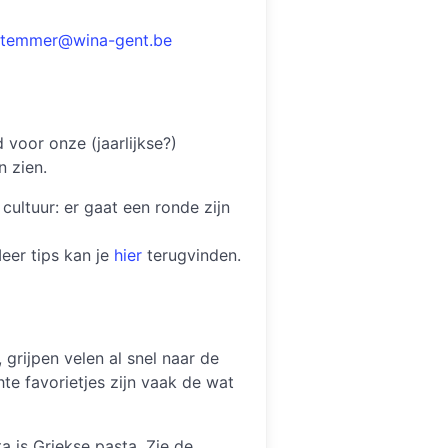
ntemmer@wina-gent.be
 voor onze (jaarlijkse?)
n zien.
ultuur: er gaat een ronde zijn
eer tips kan je
hier
terugvinden.
grijpen velen al snel naar de
hte favorietjes zijn vaak de wat
a is Griekse pasta. Zie de