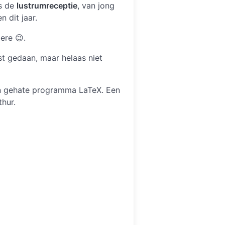
ns de
lustrumreceptie
, van jong
 dit jaar.
ere 😉.
t gedaan, maar helaas niet
 én gehate programma LaTeX. Een
thur.