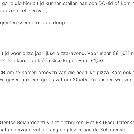
ga je die hier altijd kunnen stellen aan een DC-lid of kom
n deze meel hierover)
r geïnteresseerden in de doop.
tijd voor onze jaarlijkse pizza-avond. Voor maar €9 (€11 n
ger? Dan kan je ook één slice kopen voor €1,50.
CB
om te komen proeven van die heerlijke pizza. Kom ook 
wij geven ook een gratis vat om 20u45! Zo kunnen we sam
e Gentse Beiaardcantus niet ontbreken! Het FK (Faculteiten
t een avond vol gezang en plezier aan de Schapenstal.