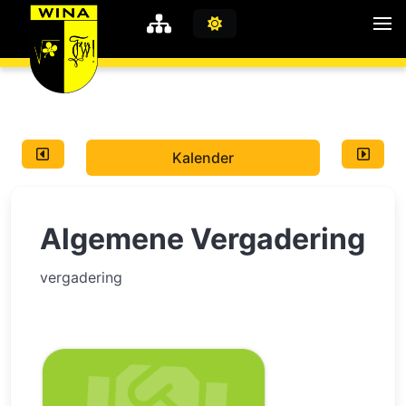
WiNA
MyWiNA
Kalender
Career
Home
Algemene Vergadering
Shop
Schachten
vergadering
Studie