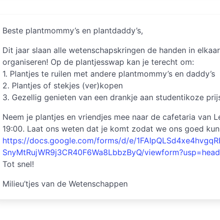
Beste plantmommy’s en plantdaddy’s,
Dit jaar slaan alle wetenschapskringen de handen in elkaa
organiseren! Op de plantjesswap kan je terecht om:
1. Plantjes te ruilen met andere plantmommy’s en daddy’s
2. Plantjes of stekjes (ver)kopen
3. Gezellig genieten van een drankje aan studentikoze prij
Neem je plantjes en vriendjes mee naar de cafetaria van 
19:00. Laat ons weten dat je komt zodat we ons goed kun
https://docs.google.com/forms/d/e/1FAIpQLSd4xe4hvgq
SnyMtRujWR9j3CR40F6Wa8LbbzByQ/viewform?usp=head
Tot snel!
Milieu’tjes van de Wetenschappen