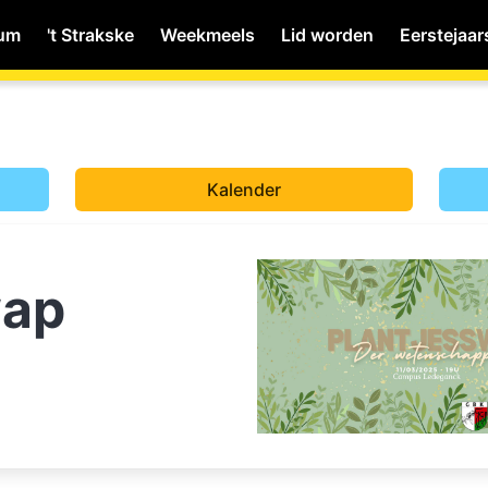
ium
't Strakske
Weekmeels
Lid worden
Eerstejaar
MyWiNA
Kalender
Home
wap
Schachten