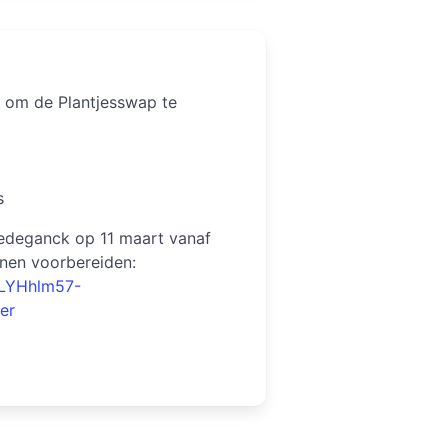
r om de Plantjesswap te
s
Ledeganck op 11 maart vanaf
nen voorbereiden:
RLYHhlm57-
er