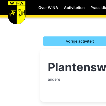
Over WiNA
Activiteiten
Praesid
WiNA
Vorige activiteit
Career
Plantens
Shop
Studie
andere