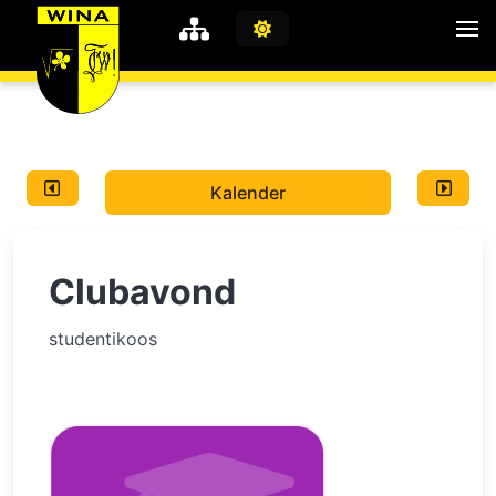
WiNA
MyWiNA
Kalender
Career
Home
Clubavond
Shop
Schachten
studentikoos
Studie