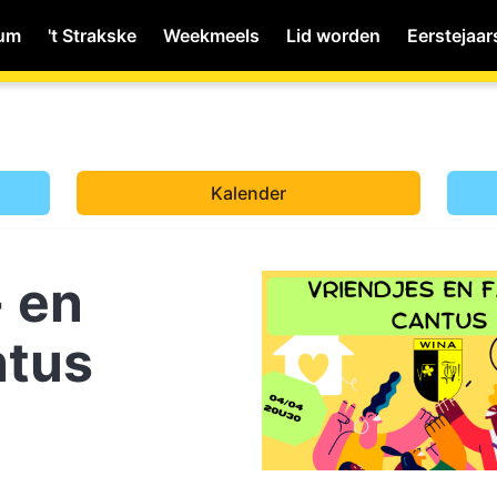
ium
't Strakske
Weekmeels
Lid worden
Eerstejaar
MyWiNA
Kalender
Home
- en
Schachten
ntus