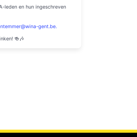
NA-leden en hun ingeschreven
entemmer@wina-gent.be.
inken! 🍻🎶