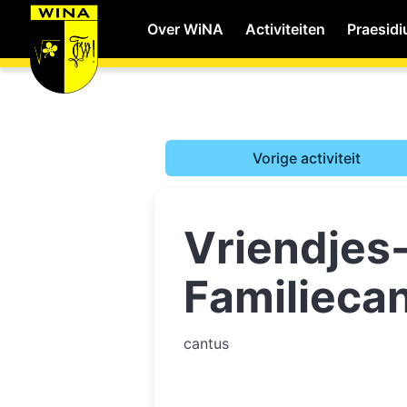
Over WiNA
Activiteiten
Praesid
WiNA
Vorige activiteit
Career
Vriendjes
Shop
Familieca
Studie
cantus