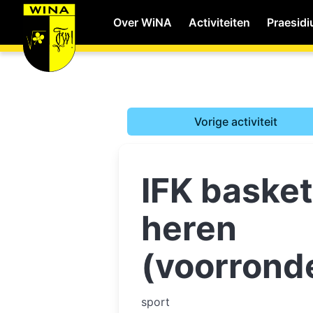
Over WiNA
Activiteiten
Praesid
WiNA
Vorige activiteit
Career
IFK basket
Shop
heren
Studie
(voorrond
sport