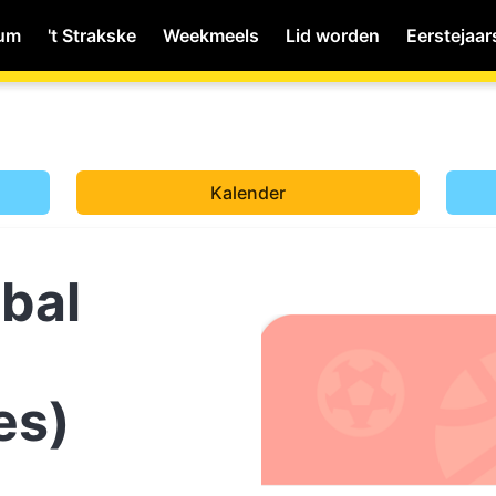
ium
't Strakske
Weekmeels
Lid worden
Eerstejaar
MyWiNA
Kalender
Home
bal
Schachten
es)