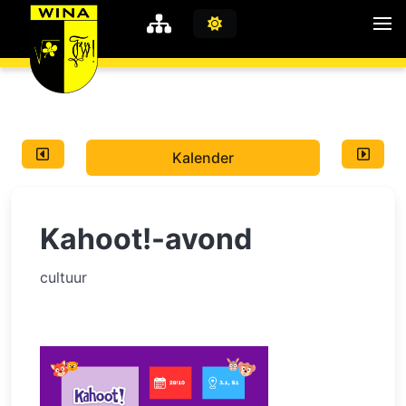
WiNA
MyWiNA
Kalender
Career
Home
Kahoot!-avond
Shop
Schachten
cultuur
Studie