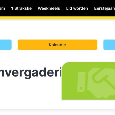
ium
't Strakske
Weekmeels
Lid worden
Eerstejaar
MyWiNA
Kalender
Home
mvergadering
Schachten