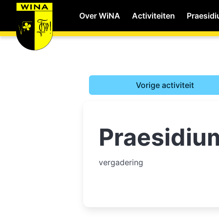
Over WiNA
Activiteiten
Praesid
WiNA
Vorige activiteit
Career
Praesidiu
Shop
Studie
vergadering