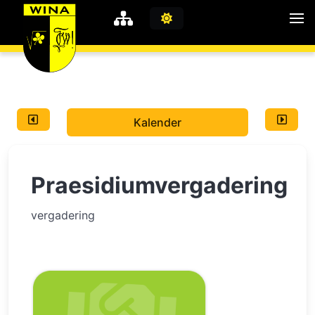
WiNA
MyWiNA
Kalender
Career
Home
Praesidiumvergadering
Shop
Schachten
vergadering
Studie