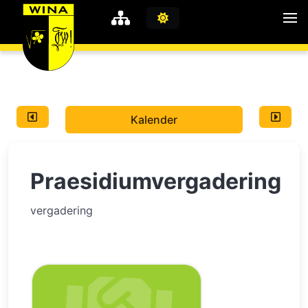
WiNA
MyWiNA
Kalender
Career
Home
Praesidiumvergadering
Shop
Schachten
vergadering
Studie