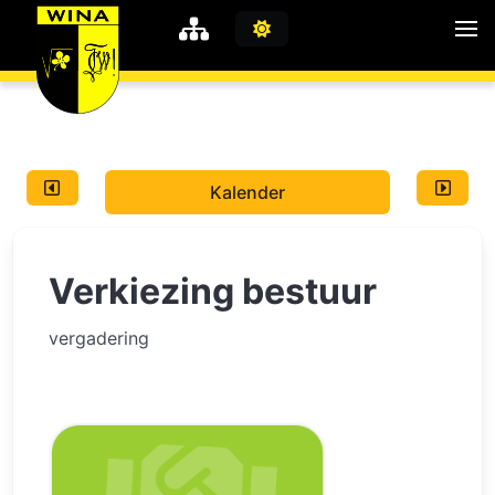
WiNA
MyWiNA
Kalender
Career
Home
Verkiezing bestuur
Shop
Schachten
vergadering
Studie