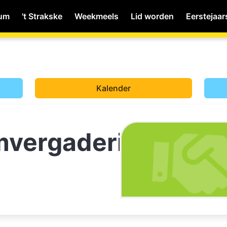
ium
't Strakske
Weekmeels
Lid worden
Eerstejaar
MyWiNA
Kalender
Home
mvergadering
Schachten