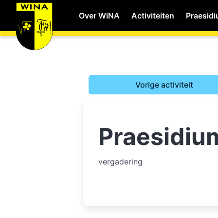
Over WiNA
Activiteiten
Praesid
WiNA
Vorige activiteit
Career
Praesidiu
Shop
Studie
vergadering