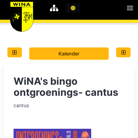
WiNA
MyWiNA
Kalender
Career
Home
WiNA's bingo
Shop
Schachten
ontgroenings- cantus
Studie
cantus