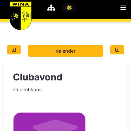
WiNA
MyWiNA
Kalender
Career
Home
Clubavond
Shop
Schachten
studentikoos
Studie