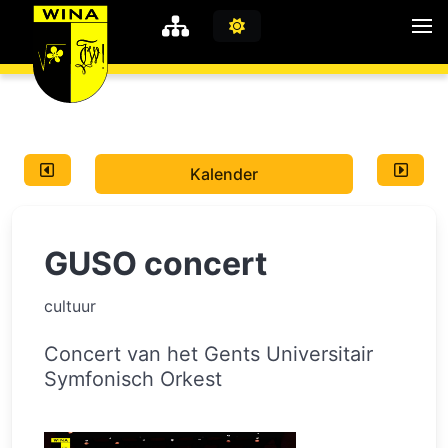
WiNA
MyWiNA
Kalender
Career
Home
GUSO concert
Shop
Schachten
cultuur
Studie
Concert van het Gents Universitair
Symfonisch Orkest