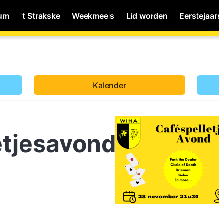
ium
't Strakske
Weekmeels
Lid worden
Eerstejaar
MyWiNA
Kalender
Home
etjesavond
Schachten