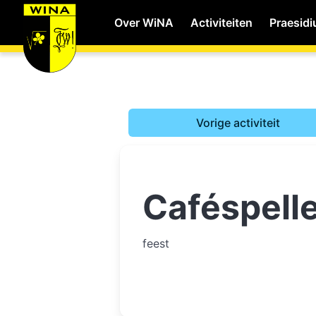
Over WiNA
Activiteiten
Praesid
WiNA
Vorige activiteit
Career
Caféspell
Shop
Studie
feest