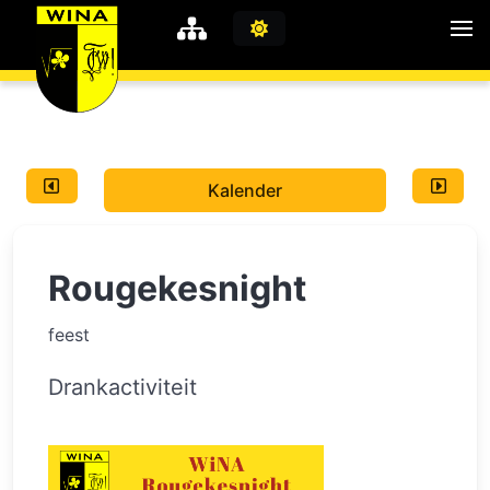
WiNA
MyWiNA
Kalender
Career
Home
Rougekesnight
Shop
Schachten
feest
Studie
Drankactiviteit