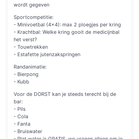
wordt gegeven
Sportcompetitie:
- Minivoetbal (4x4): max 2 ploegjes per kring
- Krachtbal: Welke kring gooit de medicijnbal
het verst?
- Touwtrekken
- Estafette jutenzakspringen
Randanimatie:
- Bierpong
- Kubb
Voor de DORST kan je steeds terecht bij de
bar:
- Pils
- Cola
- Fanta
- Bruiswater
- Plat water is GRATIS, we vragen alleen om je