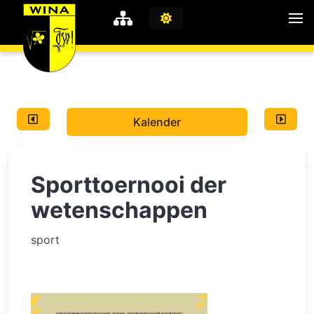
WiNA
MyWiNA
Kalender
Career
Home
Sporttoernooi der
Shop
Schachten
wetenschappen
Studie
sport