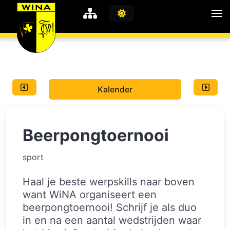
WiNA
MyWiNA
Kalender
Career
Home
Beerpongtoernooi
Shop
Schachten
sport
Studie
Haal je beste werpskills naar boven
want WiNA organiseert een
beerpongtoernooi! Schrijf je als duo
in en na een aantal wedstrijden waar