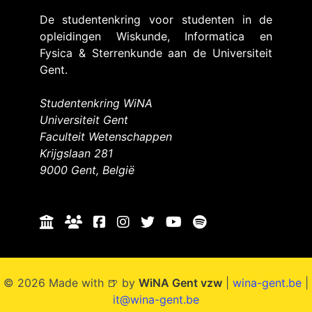
De studentenkring voor studenten in de
opleidingen Wiskunde, Informatica en
Fysica & Sterrenkunde aan de Universiteit
Gent.
Studentenkring WiNA
Universiteit Gent
Faculteit Wetenschappen
Krijgslaan 281
9000 Gent, België
© 2026 Made with 🍺 by
WiNA Gent vzw
|
wina-gent.be
|
it@wina-gent.be