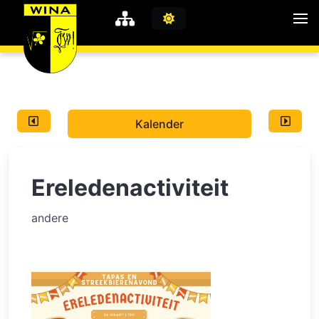
WiNA
MyWiNA
Kalender
Career
Home
Ereledenactiviteit
Shop
Schachten
andere
Studie