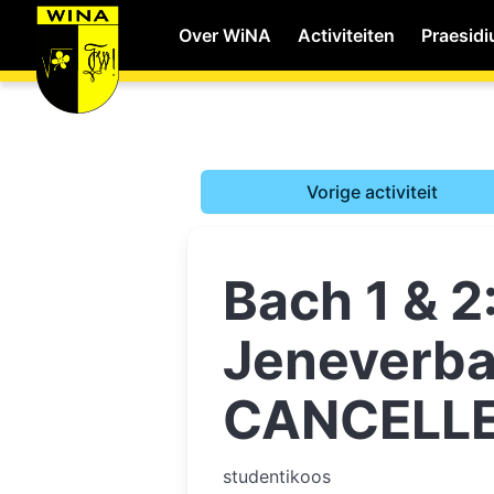
Over WiNA
Activiteiten
Praesid
WiNA
Vorige activiteit
Career
Bach 1 & 2
Shop
Jeneverba
Studie
CANCELL
studentikoos