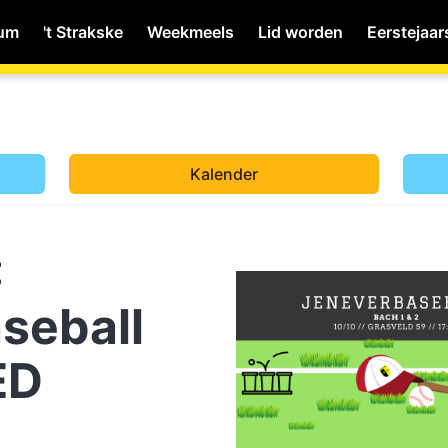
ium
't Strakske
Weekmeels
Lid worden
Eerstejaar
MyWiNA
Kalender
Home
:
Schachten
seball
ED