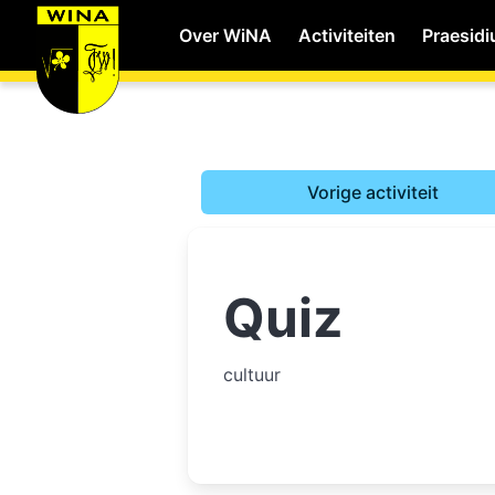
Over WiNA
Activiteiten
Praesid
WiNA
Vorige activiteit
Career
Quiz
Shop
Studie
cultuur