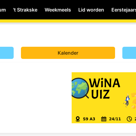
ium
't Strakske
Weekmeels
Lid worden
Eerstejaar
MyWiNA
Kalender
Home
Schachten