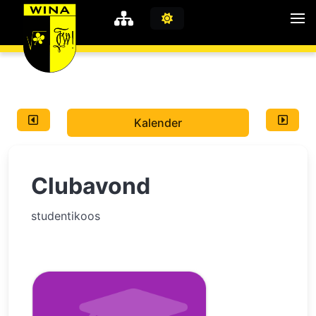
WiNA
MyWiNA
Kalender
Career
Home
Clubavond
Shop
Schachten
studentikoos
Studie