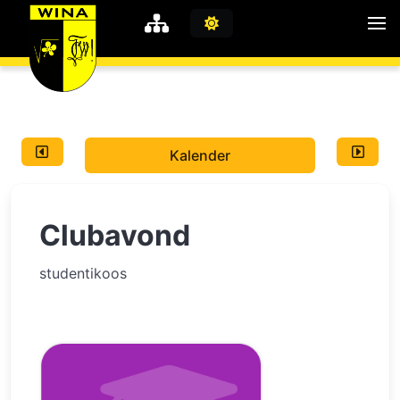
WiNA
MyWiNA
Kalender
Career
Home
Clubavond
Shop
Schachten
studentikoos
Studie