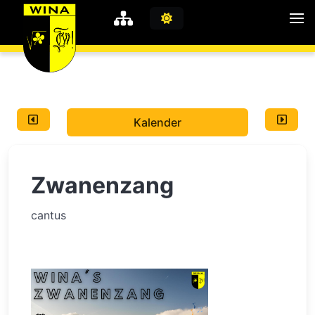
WiNA
MyWiNA
Kalender
Career
Home
Zwanenzang
Shop
Schachten
cantus
Studie