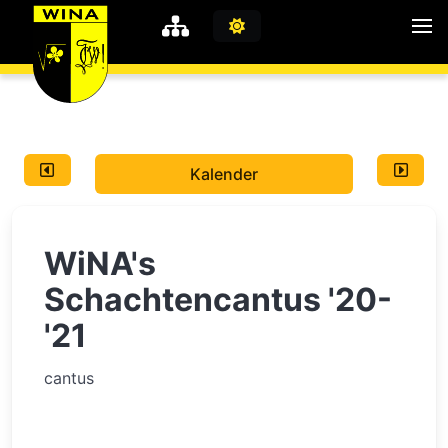
WiNA
MyWiNA
Kalender
Career
Home
WiNA's
Shop
Schachten
Schachtencantus '20-
'21
Studie
cantus