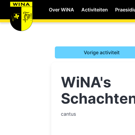
Over WiNA
Activiteiten
Praesid
WiNA
Vorige activiteit
Career
WiNA's
Shop
Schachte
Studie
cantus