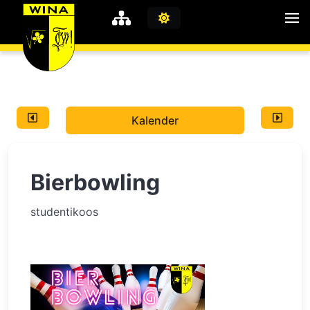
WiNA
MyWiNA
Kalender
Career
Home
Bierbowling
Shop
Schachten
studentikoos
Studie