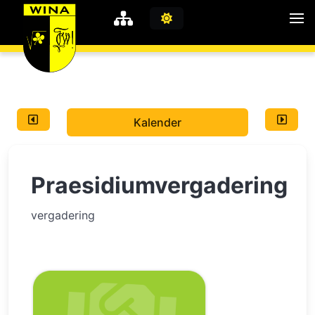
WiNA
MyWiNA
Kalender
Career
Home
Praesidiumvergadering
Shop
Schachten
vergadering
Studie