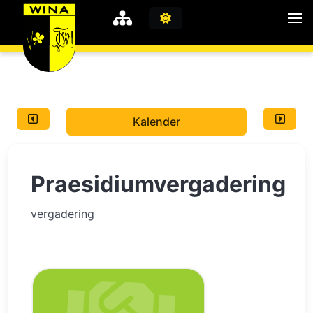
WiNA
MyWiNA
Kalender
Career
Home
Praesidiumvergadering
Shop
Schachten
vergadering
Studie