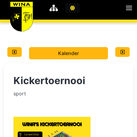
WiNA
MyWiNA
Kalender
Career
Home
Kickertoernooi
Shop
Schachten
sport
Studie