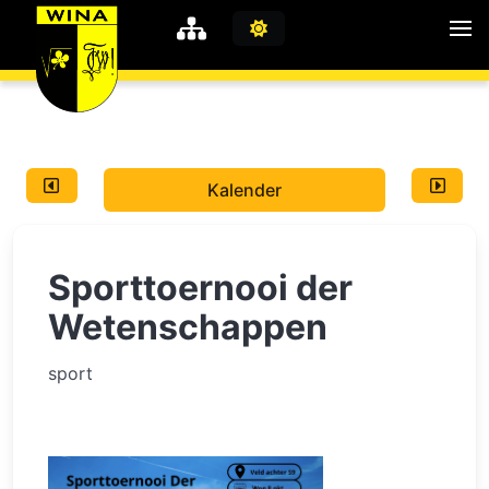
WiNA
MyWiNA
Kalender
Career
Home
Sporttoernooi der
Shop
Schachten
Wetenschappen
Studie
sport