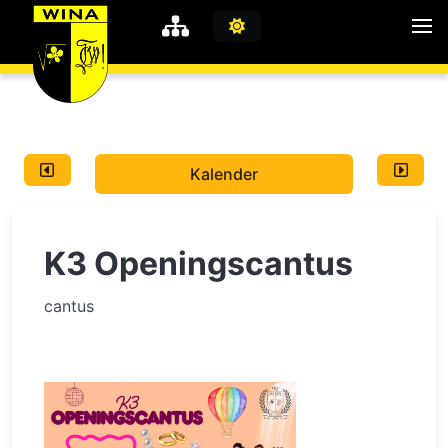
WiNA
MyWiNA
Kalender
Career
Home
K3 Openingscantus
Shop
Schachten
cantus
Studie