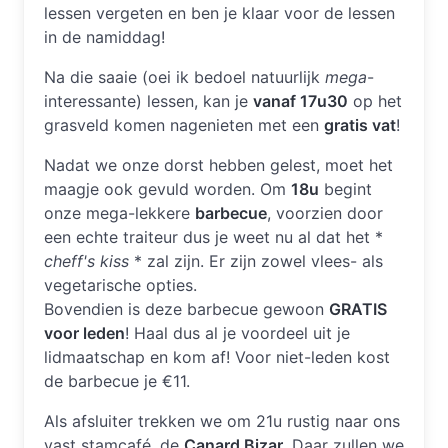
lessen vergeten en ben je klaar voor de lessen
in de namiddag!
Na die saaie (oei ik bedoel natuurlijk
mega
-
interessante) lessen, kan je
vanaf 17u30
op het
grasveld komen nagenieten met een
gratis vat
!
Nadat we onze dorst hebben gelest, moet het
maagje ook gevuld worden. Om
18u
begint
onze mega-lekkere
barbecue
, voorzien door
een echte traiteur dus je weet nu al dat het *
cheff's kiss
* zal zijn. Er zijn zowel vlees- als
vegetarische opties.
Bovendien is deze barbecue gewoon
GRATIS
voor leden
! Haal dus al je voordeel uit je
lidmaatschap en kom af! Voor niet-leden kost
de barbecue je €11.
Als afsluiter trekken we om 21u rustig naar ons
vast stamcafé, de
Canard Bizar
. Daar zullen we