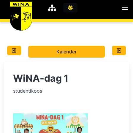
WiNA
MyWiNA
Kalender
Career
Home
WiNA-dag 1
Shop
Schachten
studentikoos
Studie